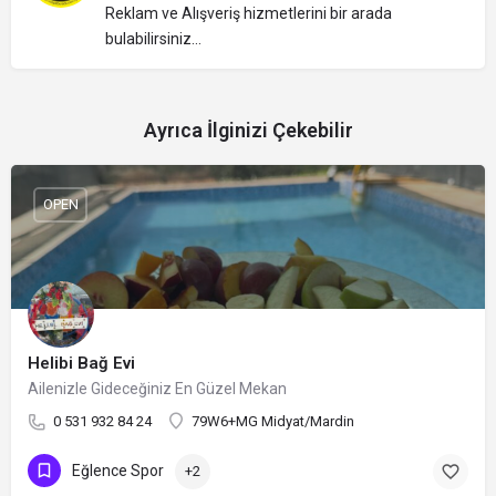
Reklam ve Alışveriş hizmetlerini bir arada
bulabilirsiniz...
Ayrıca İlginizi Çekebilir
OPEN
Helibi Bağ Evi
Ailenizle Gideceğiniz En Güzel Mekan
0 531 932 84 24
79W6+MG Midyat/Mardin
Eğlence Spor
+2