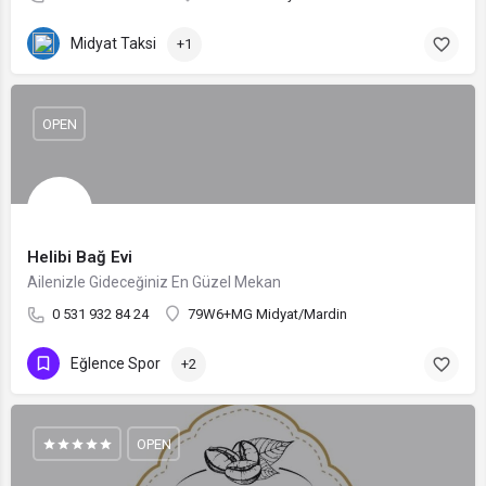
Midyat Taksi
+1
OPEN
Helibi Bağ Evi
Ailenizle Gideceğiniz En Güzel Mekan
0 531 932 84 24
79W6+MG Midyat/Mardin
Eğlence Spor
+2
OPEN