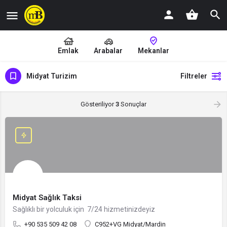
Emlak
Arabalar
Mekanlar
Midyat Turizim
Filtreler
Gösteriliyor
3
Sonuçlar
Midyat Sağlık Taksi
Sağlıklı bir yolculuk için 7/24 hizmetinizdeyiz
+90 535 509 42 08
C952+VG Midyat/Mardin