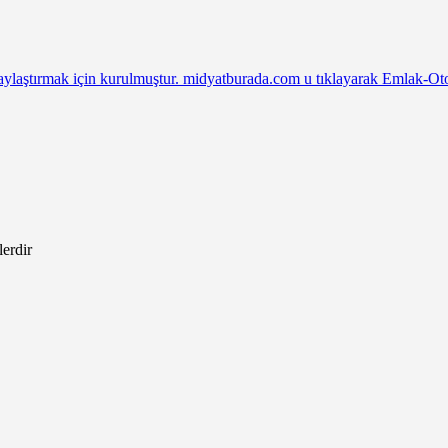
laştırmak için kurulmuştur. midyatburada.com u tıklayarak Emlak-Otomo
lerdir