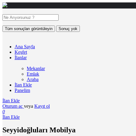
Tüm sonuçları görüntüleyin
Sonuç yok
Ana Sayfa
Keşfet
İlanlar
Mekanlar
Emlak
Araba
İlan Ekle
Panelim
İlan Ekle
Oturum aç
veya
Kayıt ol
0
İlan Ekle
Seyyidoğluları Mobilya