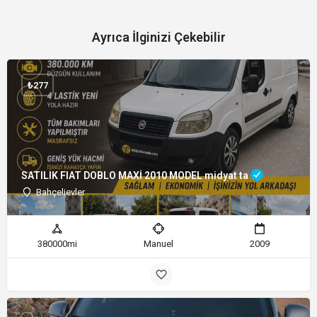
Ayrıca İlginizi Çekebilir
₺
277
SATILIK FIAT DOBLO MAXİ 2010 MODEL midyat ta
Bahçelievler
380000mi
Manuel
2009