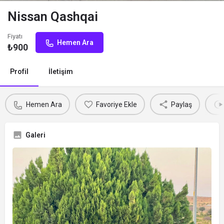
Nissan Qashqai
Fiyatı
Hemen Ara
₺
900
Profil
İletişim
Hemen Ara
Favoriye Ekle
Paylaş
Galeri