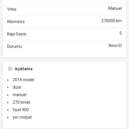
Manuel
Vites
270000 km
Kilometre
5
Kapı Sayısı
İkinci El
Durumu
Açıklama
2014 model
dizel
manuel
270 binde
fiyat 900
yer midyat