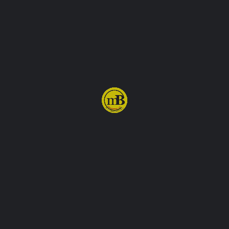
Profil
İncelemeler
İletişim
0
Mesaj Gönder
Yorum Yap
Kitaplığa Ekle
Ayrıca İlginizi Çekebilir
İşyeri
Kiralık
Kiralık 200 m² İş Yeri Midyat Cumhuriyet
Bulvarı'nda
Cumhuriyet