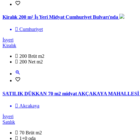
Kiralık 200 m² İş Yeri Midyat Cumhuriyet Bulvarı'nda
Cumhuriyet
İşyeri
Kiralık
200 Brüt m2
200 Net m2
SATILIK DÜKKAN 70 m2 midyat AKÇAKAYA MAHALLES
Akçakaya
İşyeri
Satılık
70 Brüt m2
1+0 oda