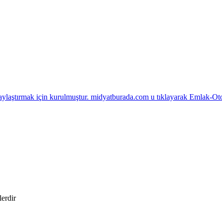
laştırmak için kurulmuştur. midyatburada.com u tıklayarak Emlak-Otomo
lerdir