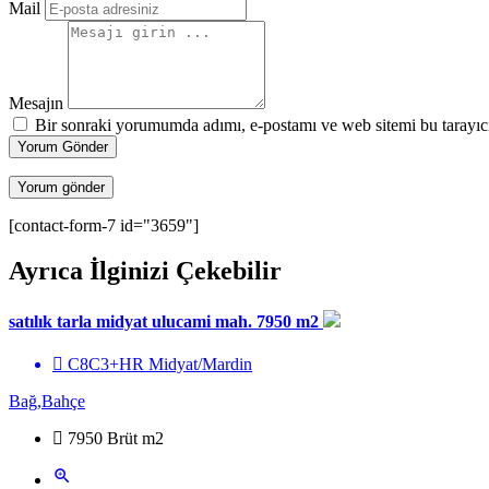
Mail
Mesajın
Bir sonraki yorumumda adımı, e-postamı ve web sitemi bu tarayıc
Yorum Gönder
[contact-form-7 id="3659"]
Ayrıca İlginizi Çekebilir
satılık tarla midyat ulucami mah. 7950 m2
C8C3+HR Midyat/Mardin
Bağ,Bahçe
7950 Brüt m2