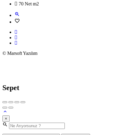
70 Net m2
© Marsoft Yazılım
Sepet
×