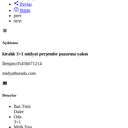
Paylaş
Bildir
prev
next
Açıklama
kiralık 3+1 midyat perşembe pazarına yakın
İletişim.05456071214
midyatburada.com
Detaylar
İlan Türü
Daire
Oda
3+1
Mülk Yaşı