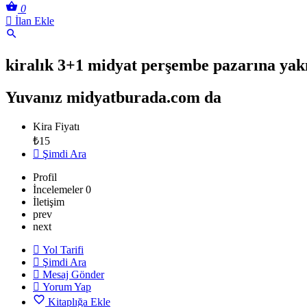
0
İlan Ekle
kiralık 3+1 midyat perşembe pazarına ya
Yuvanız midyatburada.com da
Kira Fiyatı
₺
15
Şimdi Ara
Profil
İncelemeler
0
İletişim
prev
next
Yol Tarifi
Şimdi Ara
Mesaj Gönder
Yorum Yap
Kitaplığa Ekle