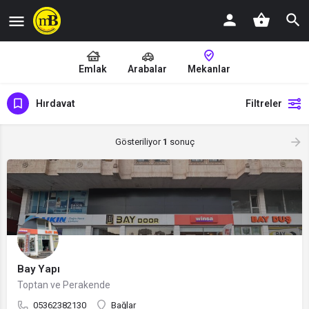
Emlak
Arabalar
Mekanlar
Hırdavat
Filtreler
Gösteriliyor
1
sonuç
Bay Yapı
Toptan ve Perakende
05362382130
Bağlar