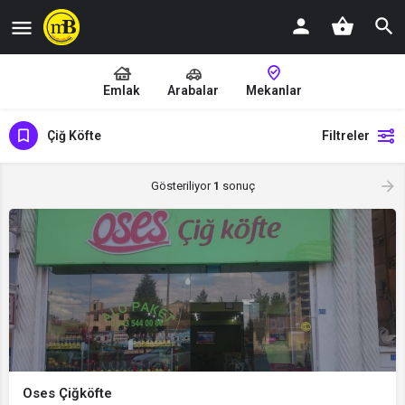
Emlak
Arabalar
Mekanlar
Çiğ Köfte
Filtreler
Gösteriliyor
1
sonuç
Oses Çiğköfte